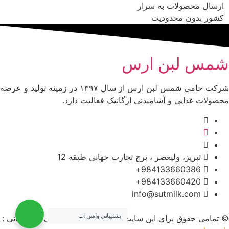
ارسال محصولات به سرار
کشور بدون محدودیت
شمس لبن ارس
شرکت حامی شمس لبن ارس از سال ۱۳۹۷ در زمینه تولید و عرضه
محصولات غذایی و آشامیدنی ارگانیک فعالیت دارد.
تبریز، ولیعصر ، برج تجارت جهانی طبقه 12
984133660386+
984133660420+
info@sutmilk.com
پشتیبانی واتس اپ
© تمامی حقوق براي این سایت محفوظ است . طراحی و پشتیبانی :